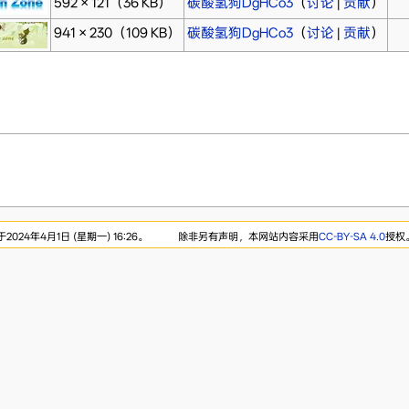
592 × 121
（36 KB）
碳酸氢狗DgHCo3
（
讨论
|
贡献
）
941 × 230
（109 KB）
碳酸氢狗DgHCo3
（
讨论
|
贡献
）
024年4月1日 (星期一) 16:26。
除非另有声明，本网站内容采用
CC-BY-SA 4.0
授权