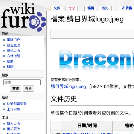
文件
讨论
编辑
历史
不转换
檔案:鳞目界域logo.jpeg
跳转至：
导航
、
搜索
导航
国际门户
最近更改
随机页面
方针指引
帮助
群聊
搜索
没有更高的分辨率。
鳞目界域logo.jpeg
‎
（592 × 121像素，文件
文件历史
编辑
快速创建词条
上传向导
单击某个日期/时间查看对应时刻的文件。
工具
链入页面
日期/时间
缩略
相关更改