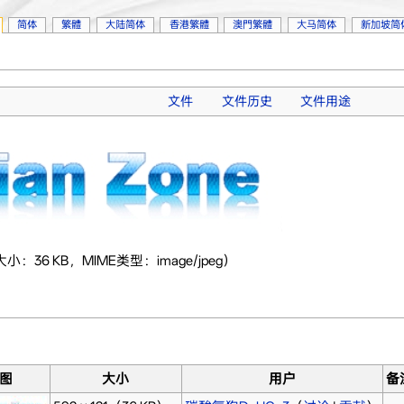
简体
繁體
大陆简体
香港繁體
澳門繁體
大马简体
新加坡简
文件
文件历史
文件用途
大小：36 KB，MIME类型：image/jpeg）
图
大小
用户
备