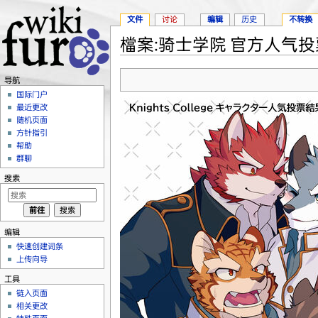
文件
讨论
编辑
历史
不转换
檔案:骑士学院 官方人气投票
跳转至：
导航
、
搜索
导航
国际门户
最近更改
随机页面
方针指引
帮助
群聊
搜索
编辑
快速创建词条
上传向导
工具
链入页面
相关更改