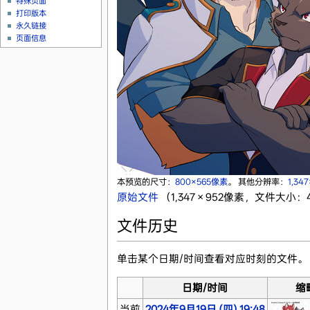
特殊页面
打印版本
永久链接
页面信息
本预览的尺寸：
800×565像素
。
其他分辨率：
1,34
原始文件
‎
（1,347 × 952像素，文件大小：40
文件历史
单击某个日期/时间查看对应时刻的文件。
日期/时间
缩
当前
2024年9月19日 (四) 19:48