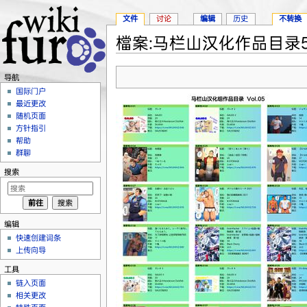
文件
讨论
编辑
历史
不转换
檔案:马栏山汉化作品目录5.j
跳转至：
导航
、
搜索
导航
国际门户
最近更改
随机页面
方针指引
帮助
群聊
搜索
编辑
快速创建词条
上传向导
工具
链入页面
相关更改