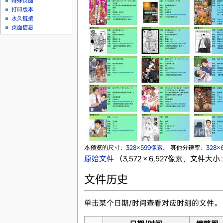
特殊页面
打印版本
永久链接
页面信息
本预览的尺寸：
328×599像素
。
其他分辨率：
328×
原始文件
‎
（3,572 × 6,527像素，文件大小：
文件历史
单击某个日期/时间查看对应时刻的文件。