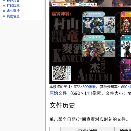
特殊页面
打印版本
永久链接
页面信息
本预览的尺寸：
372×599像素
。
其他分辨率：
690×
原始文件
‎
（690 × 1,111像素，文件大小：49
文件历史
单击某个日期/时间查看对应时刻的文件。