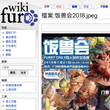
文件
讨论
编辑
历史
不转换
檔案:饭兽会2018.jpeg
跳转至：
导航
、
搜索
导航
国际门户
最近更改
随机页面
方针指引
帮助
群聊
搜索
编辑
快速创建词条
上传向导
工具
链入页面
相关更改