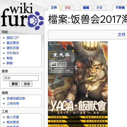
文件
讨论
编辑
历史
不转换
檔案:饭兽会2017海
跳转至：
导航
、
搜索
导航
文件
国际门户
最近更改
随机页面
方针指引
帮助
群聊
搜索
编辑
快速创建词条
上传向导
工具
链入页面
相关更改