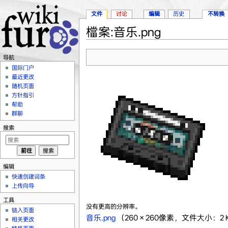
文件
讨论
编辑
历史
不转换
檔案:音乐.png
跳转至：
导航
、
搜索
导航
国际门户
最近更改
随机页面
方针指引
帮助
群聊
搜索
编辑
快速创建词条
上传向导
工具
没有更高的分辨率。
链入页面
音乐.png
‎
（260 × 260像素，文件大小：2 K
相关更改