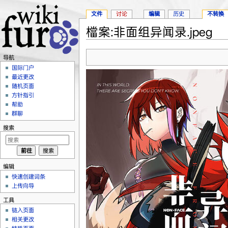
文件
讨论
编辑
历史
不转换
檔案:非面组异闻录.jpeg
跳转至：
导航
、
搜索
导航
国际门户
最近更改
随机页面
方针指引
帮助
群聊
搜索
编辑
快速创建词条
上传向导
工具
链入页面
相关更改