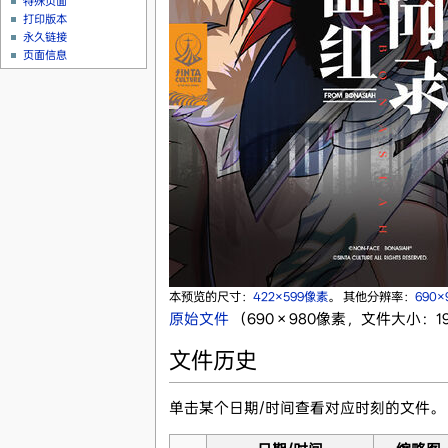
特殊页面
打印版本
永久链接
页面信息
本预览的尺寸：
422×599像素
。
其他分辨率：
690
原始文件
‎
（690 × 980像素，文件大小：194
文件历史
单击某个日期/时间查看对应时刻的文件。