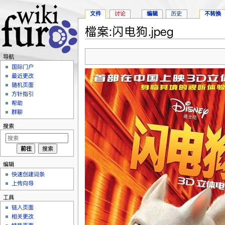
文件
讨论
编辑
历史
不转换
檔案:闪电狗.jpeg
跳转至：
导航
、
搜索
导航
国际门户
最近更改
随机页面
方针指引
帮助
群聊
搜索
编辑
快速创建词条
上传向导
工具
链入页面
相关更改