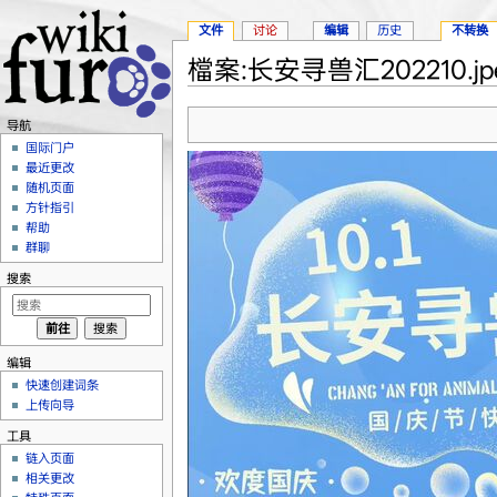
文件
讨论
编辑
历史
不转换
檔案:长安寻兽汇202210.jp
跳转至：
导航
、
搜索
导航
国际门户
最近更改
随机页面
方针指引
帮助
群聊
搜索
编辑
快速创建词条
上传向导
工具
链入页面
相关更改