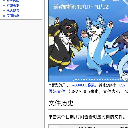
特殊页面
打印版本
永久链接
页面信息
本预览的尺寸：
480×600像素
。
其他分辨率：
692
原始文件
‎
（692 × 865像素，文件大小：420
文件历史
单击某个日期/时间查看对应时刻的文件。