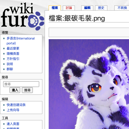
檔案
討論
編輯
歷史
不转换
檔案:銀碳毛裝.png
跳到：
導覽
、
搜尋
導覽
多语言(International
portal)
最近變更
隨機頁面
方针指引
說明
群聊
搜尋
编辑
快速创建词条
上传向导
工具
連入頁面