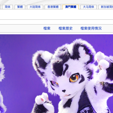
简体
繁體
大陆简体
香港繁體
澳門繁體
大马简体
新加坡简
檔案
檔案歷史
檔案使用情況