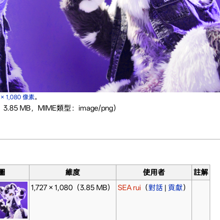
7 × 1,080 像素
。
：3.85 MB，MIME類型：image/png）
。
圖
維度
使用者
註解
1,727 × 1,080
（3.85 MB）
SEA rui
（
對話
|
貢獻
）