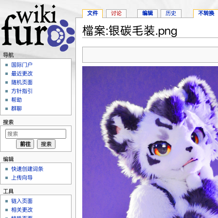
文件
讨论
编辑
历史
不转换
檔案:银碳毛装.png
跳转至：
导航
、
搜索
导航
国际门户
最近更改
随机页面
方针指引
帮助
群聊
搜索
编辑
快速创建词条
上传向导
工具
链入页面
相关更改