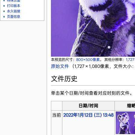
特殊页面
打印版本
永久链接
页面信息
本预览的尺寸：
800×500像素
。
其他分辨率：
1,72
原始文件
‎
（1,727 × 1,080像素，文件大小：
文件历史
单击某个日期/时间查看对应时刻的文件。
日期/时间
缩
当前
2022年1月12日 (三) 13:48