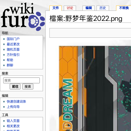
文件
讨论
编辑
历史
不转换
檔案:野梦年鉴2022.png
跳转至：
导航
、
搜索
导航
国际门户
最近更改
随机页面
方针指引
帮助
群聊
搜索
编辑
快速创建词条
上传向导
工具
链入页面
相关更改