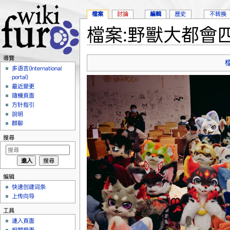
檔案
討論
編輯
歷史
不转换
檔案:野獸大都會四
跳到：
導覽
、
搜尋
導覽
多语言(International
portal)
最近變更
隨機頁面
方针指引
說明
群聊
搜尋
编辑
快速创建词条
上传向导
工具
連入頁面