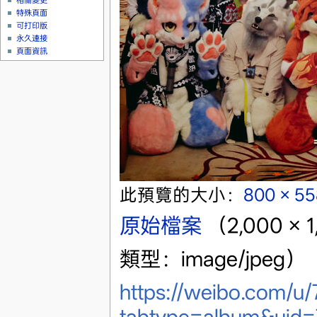
相關變更
特殊頁面
可打印版
永久連接
頁面資訊
此預覽的大小：
800 × 5
原始檔案
‎
（2,000 ×
類型：image/jpeg）
https://weibo.com/
tabtype=album&uid