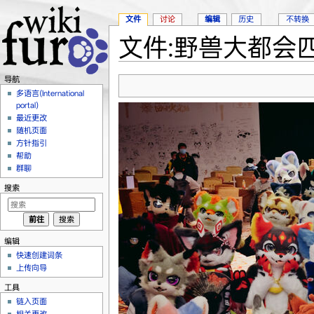
文件
讨论
编辑
历史
不转换
文件:野兽大都会四
跳转至：
导航
、
搜索
导航
多语言(International
portal)
最近更改
随机页面
方针指引
帮助
群聊
搜索
编辑
快速创建词条
上传向导
工具
链入页面