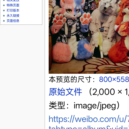
相关更改
特殊页面
打印版本
永久链接
页面信息
本预览的尺寸：
800×55
原始文件
‎
（2,000 ×
类型：image/jpeg）
https://weibo.com/
tabtype=album&uid