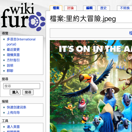
檔案
討論
編輯
歷史
不转换
檔案:里約大冒險.jpeg
跳轉到：
導覽
、
搜尋
導覽
多语言(International
portal)
最近變更
隨機頁面
方针指引
說明
群聊
搜尋
编辑
快速创建词条
上传向导
工具
連入頁面