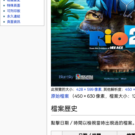
相關變更
特殊頁面
可列印版
永久連結
頁面資訊
此預覽的大小：
428 × 599 像素
.
其他解析度：
450 
原始檔案
‎
（450 × 630 像素，檔案大小：12
檔案歷史
點擊日期／時間以檢視當時出現過的檔案