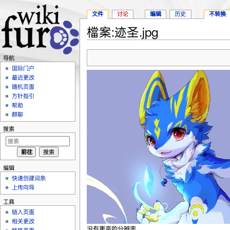
文件
讨论
编辑
历史
不转换
檔案:迹圣.jpg
跳转至：
导航
、
搜索
导航
国际门户
最近更改
随机页面
方针指引
帮助
群聊
搜索
编辑
快速创建词条
上传向导
工具
链入页面
相关更改
没有更高的分辨率。