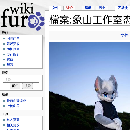
文件
讨论
编辑
历史
不转换
檔案:象山工作室杰诺
跳转至：
导航
、
搜索
导航
文件
国际门户
最近更改
随机页面
方针指引
帮助
群聊
搜索
编辑
快速创建词条
上传向导
工具
链入页面
相关更改