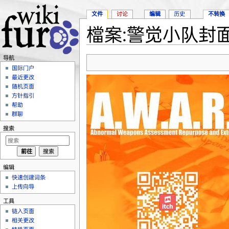
文件
讨论
编辑
历史
不转换
檔案:警觉小队封面.
跳转至：
导航
、
搜索
导航
国际门户
最近更改
随机页面
方针指引
帮助
群聊
搜索
编辑
快速创建词条
上传向导
工具
链入页面
相关更改