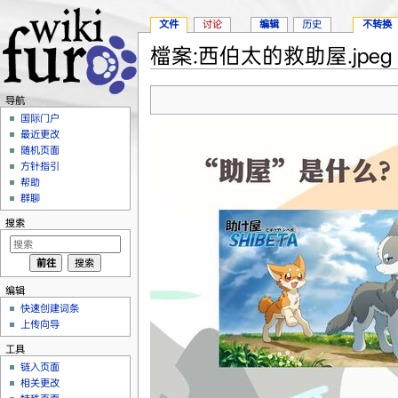
文件
讨论
编辑
历史
不转换
檔案:西伯太的救助屋.jpeg
跳转至：
导航
、
搜索
导航
国际门户
最近更改
随机页面
方针指引
帮助
群聊
搜索
编辑
快速创建词条
上传向导
工具
链入页面
相关更改