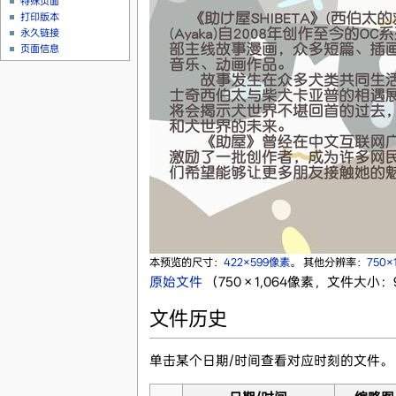
特殊页面
打印版本
永久链接
页面信息
本预览的尺寸：
422×599像素
。
其他分辨率：
750×
原始文件
‎
（750 × 1,064像素，文件大小：9
文件历史
单击某个日期/时间查看对应时刻的文件。