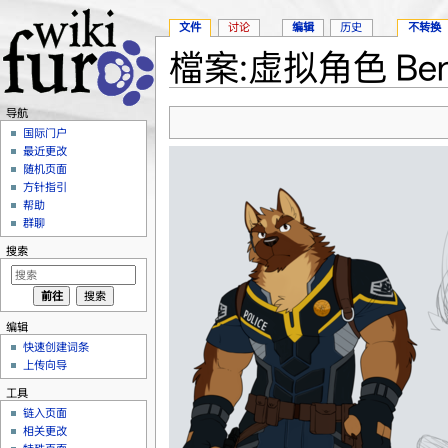
文件
讨论
编辑
历史
不转换
檔案:虚拟角色 Ben
跳转至：
导航
、
搜索
导航
国际门户
最近更改
随机页面
方针指引
帮助
群聊
搜索
编辑
快速创建词条
上传向导
工具
链入页面
相关更改