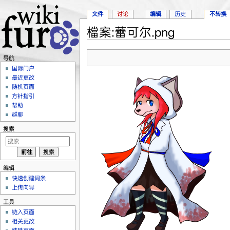
文件
讨论
编辑
历史
不转换
檔案:蕾可尔.png
跳转至：
导航
、
搜索
导航
国际门户
最近更改
随机页面
方针指引
帮助
群聊
搜索
编辑
快速创建词条
上传向导
工具
链入页面
相关更改