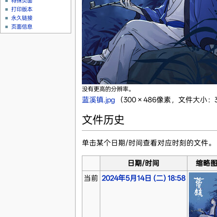
特殊页面
打印版本
永久链接
页面信息
没有更高的分辨率。
蓝溪镇.jpg
‎
（300 × 486像素，文件大小：36
文件历史
单击某个日期/时间查看对应时刻的文件。
日期/时间
缩略
当前
2024年5月14日 (二) 18:58