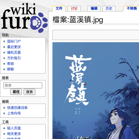
文件
讨论
编辑
历史
不转换
檔案:蓝溪镇.jpg
跳转至：
导航
、
搜索
导航
国际门户
最近更改
随机页面
方针指引
帮助
群聊
搜索
编辑
快速创建词条
上传向导
工具
链入页面
相关更改