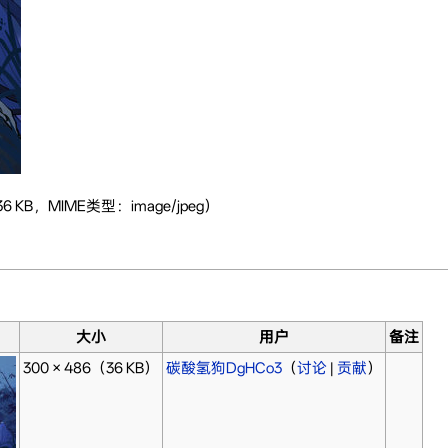
 KB，MIME类型：image/jpeg）
图
大小
用户
备注
300 × 486
（36 KB）
碳酸氢狗DgHCo3
（
讨论
|
贡献
）