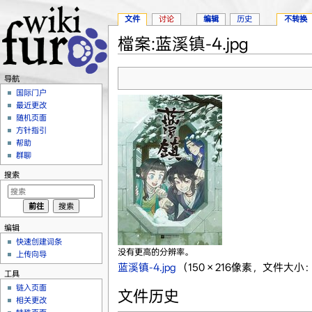
文件
讨论
编辑
历史
不转换
檔案:蓝溪镇-4.jpg
跳转至：
导航
、
搜索
导航
国际门户
最近更改
随机页面
方针指引
帮助
群聊
搜索
编辑
快速创建词条
没有更高的分辨率。
上传向导
蓝溪镇-4.jpg
‎
（150 × 216像素，文件大小：1
工具
链入页面
文件历史
相关更改