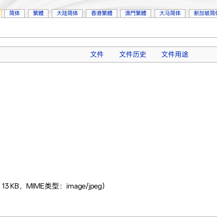
简体
繁體
大陆简体
香港繁體
澳門繁體
大马简体
新加坡简
文件
文件历史
文件用途
3 KB，MIME类型：image/jpeg）