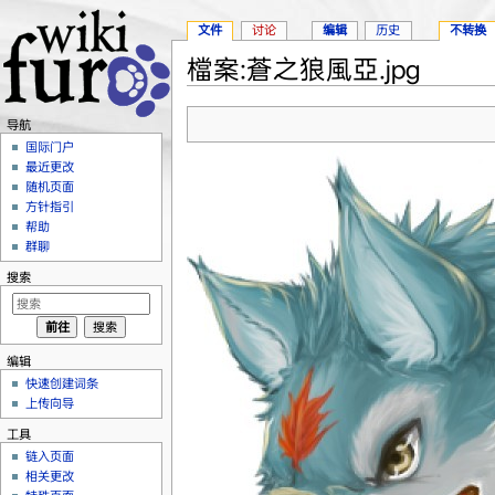
文件
讨论
编辑
历史
不转换
檔案:蒼之狼風亞.jpg
跳转至：
导航
、
搜索
导航
国际门户
最近更改
随机页面
方针指引
帮助
群聊
搜索
编辑
快速创建词条
上传向导
工具
链入页面
相关更改