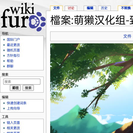
文件
讨论
编辑
历史
不转换
檔案:萌獭汉化组-致
跳转至：
导航
、
搜索
导航
文件
国际门户
最近更改
随机页面
方针指引
帮助
群聊
搜索
编辑
快速创建词条
上传向导
工具
链入页面
相关更改