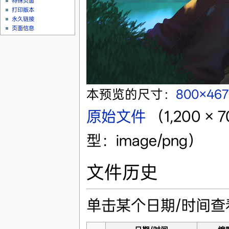
特殊页面
打印版本
永久链接
页面信息
本预览的尺寸：
800×46
原始文件
‎
（1,200 
型：image/png）
文件历史
单击某个日期/时间