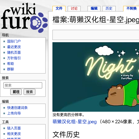
文件
讨论
编辑
历史
不转换
檔案:萌獭汉化组-星空.jpe
跳转至：
导航
、
搜索
导航
国际门户
最近更改
随机页面
方针指引
帮助
群聊
搜索
编辑
快速创建词条
上传向导
没有更高的分辨率。
萌獭汉化组-星空.jpeg
‎
（480 × 224像素，
工具
链入页面
文件历史
相关更改