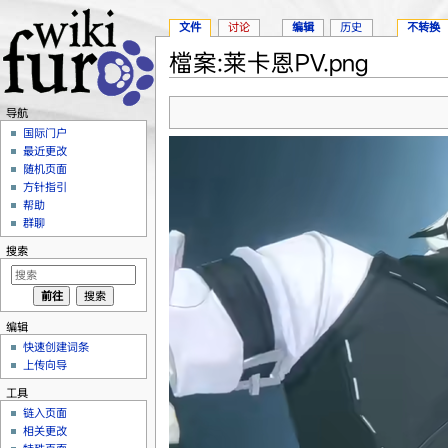
文件
讨论
编辑
历史
不转换
檔案:莱卡恩PV.png
跳转至：
导航
、
搜索
导航
国际门户
最近更改
随机页面
方针指引
帮助
群聊
搜索
编辑
快速创建词条
上传向导
工具
链入页面
相关更改