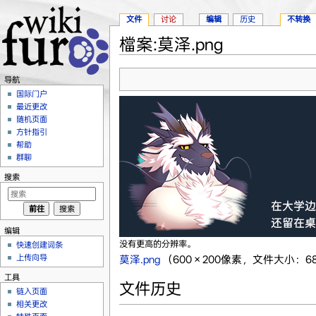
文件
讨论
编辑
历史
不转换
檔案:莫泽.png
跳转至：
导航
、
搜索
导航
国际门户
最近更改
随机页面
方针指引
帮助
群聊
搜索
编辑
没有更高的分辨率。
快速创建词条
上传向导
莫泽.png
‎
（600 × 200像素，文件大小：68 
工具
文件历史
链入页面
相关更改