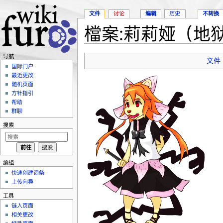
文件
讨论
编辑
历史
不转换
檔案:莉莉娅（地狱
跳转至：
导航
、
搜索
导航
文件
国际门户
最近更改
随机页面
方针指引
帮助
群聊
搜索
编辑
快速创建词条
上传向导
工具
链入页面
相关更改