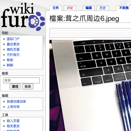
文件
讨论
编辑
历史
不转换
檔案:茸之爪周边6.jpeg
跳转至：
导航
、
搜索
导航
国际门户
最近更改
随机页面
方针指引
帮助
群聊
搜索
编辑
快速创建词条
上传向导
工具
链入页面
相关更改