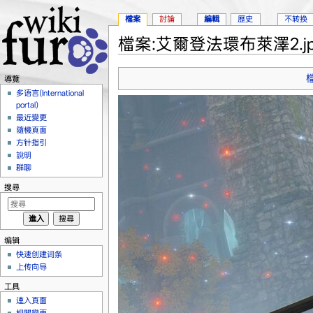
檔案
討論
編輯
歷史
不转换
檔案:艾爾登法環布萊澤2.jp
跳到：
導覽
、
搜尋
導覽
多语言(International
portal)
最近變更
隨機頁面
方针指引
說明
群聊
搜尋
编辑
快速创建词条
上传向导
工具
連入頁面