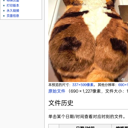
特殊页面
打印版本
永久链接
页面信息
本预览的尺寸：
337×599像素
。
其他分辨率：
690×
原始文件
‎
（690 × 1,227像素，文件大小：17
文件历史
单击某个日期/时间查看对应时刻的文件。