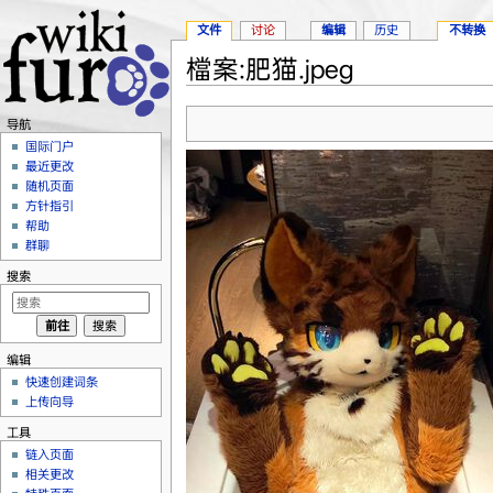
文件
讨论
编辑
历史
不转换
檔案:肥猫.jpeg
跳转至：
导航
、
搜索
导航
国际门户
最近更改
随机页面
方针指引
帮助
群聊
搜索
编辑
快速创建词条
上传向导
工具
链入页面
相关更改