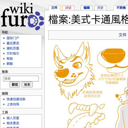
文件
讨论
编辑
历史
不转换
檔案:美式卡通風格.
跳转至：
导航
、
搜索
导航
文件
国际门户
最近更改
随机页面
方针指引
帮助
群聊
搜索
编辑
快速创建词条
上传向导
工具
链入页面
相关更改