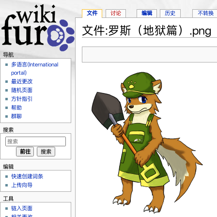
文件
讨论
编辑
历史
不转换
文件:罗斯（地狱篇）.png
跳转至：
导航
、
搜索
导航
多语言(International
portal)
最近更改
随机页面
方针指引
帮助
群聊
搜索
编辑
快速创建词条
上传向导
工具
链入页面