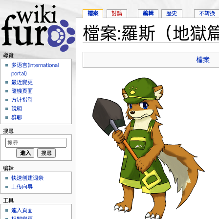
檔案
討論
編輯
歷史
不转换
檔案:羅斯（地獄篇
跳轉到：
導覽
、
搜尋
導覽
檔案
多语言(International
portal)
最近變更
隨機頁面
方针指引
說明
群聊
搜尋
编辑
快速创建词条
上传向导
工具
連入頁面