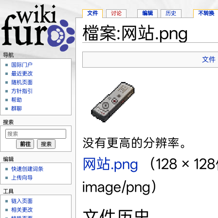
文件
讨论
编辑
历史
不转换
檔案:网站.png
跳转至：
导航
、
搜索
导航
文件
国际门户
最近更改
随机页面
方针指引
帮助
群聊
搜索
没有更高的分辨率。
网站.png
‎
（128 × 
编辑
快速创建词条
上传向导
image/png）
工具
链入页面
相关更改
文件历史