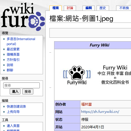
檔案
討論
編輯
歷史
不转换
檔案:網站-例圖1.jpeg
跳到：
導覽
、
搜尋
導覽
多语言(International
portal)
最近變更
隨機頁面
方针指引
說明
群聊
搜尋
编辑
快速创建词条
上传向导
工具
連入頁面