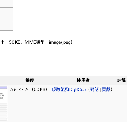
小：50 KB，MIME類型：image/jpeg）
。
維度
使用者
註解
334 × 424
（50 KB）
碳酸氢狗DgHCo3
（
對話
|
貢獻
）