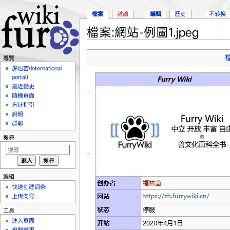
檔案
討論
編輯
歷史
不转换
檔案:網站-例圖1.jpeg
跳轉到：
導覽
、
搜尋
導覽
多语言(International
portal)
最近變更
隨機頁面
方针指引
說明
群聊
搜尋
编辑
快速创建词条
上传向导
工具
連入頁面