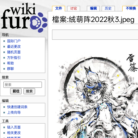
文件
讨论
编辑
历史
不转换
檔案:绒萌阵2022秋3.jpeg
跳转至：
导航
、
搜索
导航
国际门户
最近更改
随机页面
方针指引
帮助
群聊
搜索
编辑
快速创建词条
上传向导
工具
链入页面
相关更改