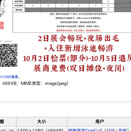
0×1,060像素
。
459 KB，MIME类型：image/jpeg）
图
大小
用户
1,500 × 1,060
（459 KB）
碳酸氢狗DgHCo3
（
讨论
|
贡献