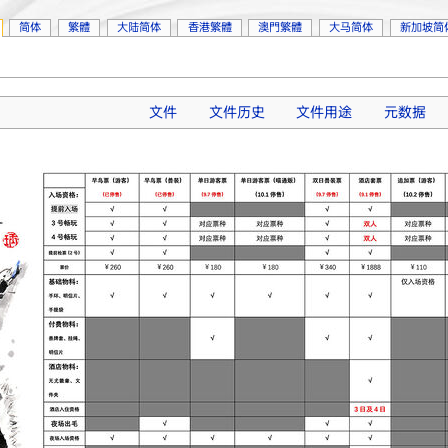
简体
繁體
大陆简体
香港繁體
澳門繁體
大马简体
新加坡简
文件
文件历史
文件用途
元数据