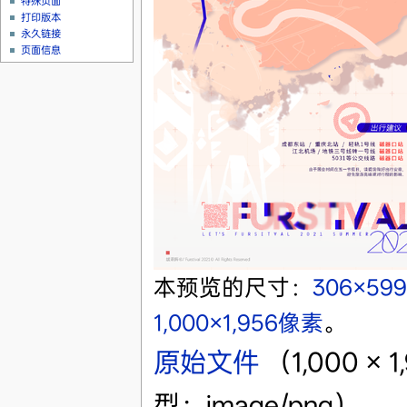
特殊页面
打印版本
永久链接
页面信息
本预览的尺寸：
306×59
1,000×1,956像素
。
原始文件
‎
（1,000 ×
型：image/png）