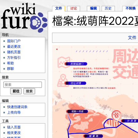
文件
讨论
编辑
历史
不转换
檔案:绒萌阵2022夏
跳转至：
导航
、
搜索
导航
文件
国际门户
最近更改
随机页面
方针指引
帮助
群聊
搜索
编辑
快速创建词条
上传向导
工具
链入页面
相关更改