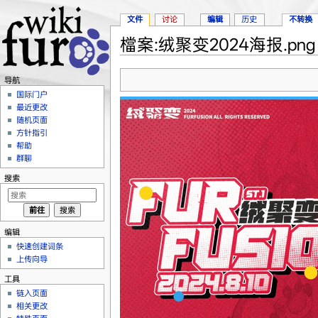
文件
讨论
编辑
历史
不转换
檔案:绒聚变2024海报.png
跳转至：
导航
、
搜索
导航
国际门户
最近更改
随机页面
方针指引
帮助
群聊
搜索
编辑
快速创建词条
上传向导
工具
链入页面
相关更改