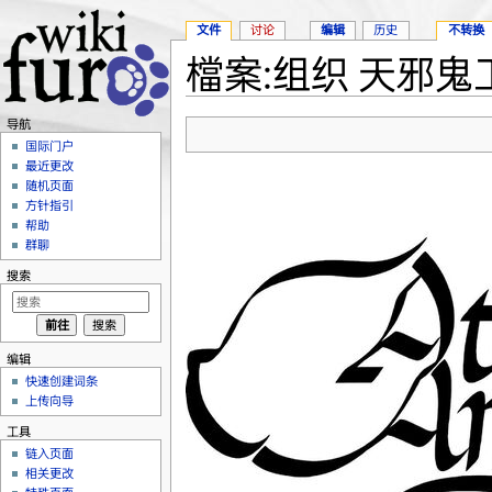
文件
讨论
编辑
历史
不转换
檔案:组织 天邪鬼工作
跳转至：
导航
、
搜索
导航
国际门户
最近更改
随机页面
方针指引
帮助
群聊
搜索
编辑
快速创建词条
上传向导
工具
链入页面
相关更改