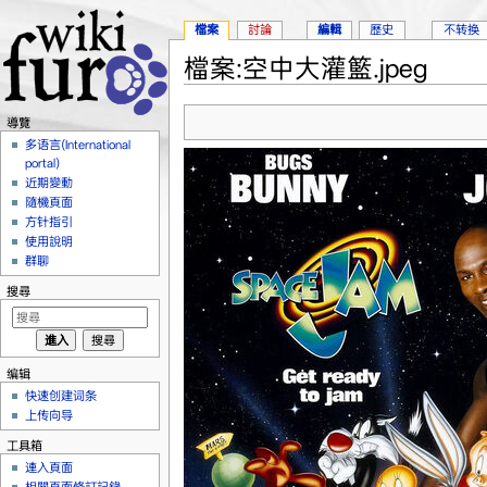
檔案
討論
編輯
歷史
不转换
檔案:空中大灌籃.jpeg
跳轉到：
導覽
、
搜尋
導覽
多语言(International
portal)
近期變動
隨機頁面
方针指引
使用說明
群聊
搜尋
编辑
快速创建词条
上传向导
工具箱
連入頁面