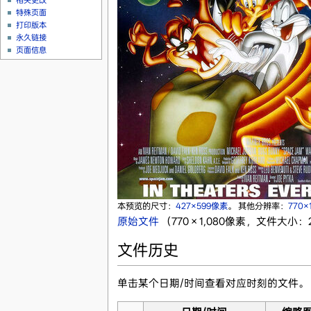
相关更改
特殊页面
打印版本
永久链接
页面信息
本预览的尺寸：
427×599像素
。
其他分辨率：
770×
原始文件
‎
（770 × 1,080像素，文件大小：2
文件历史
单击某个日期/时间查看对应时刻的文件。