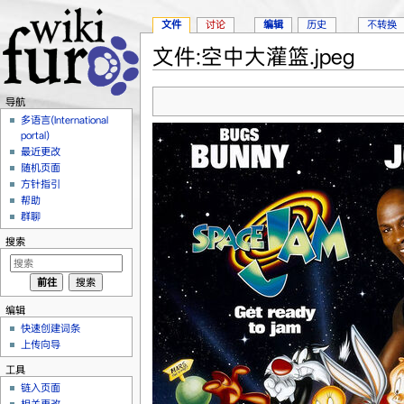
文件
讨论
编辑
历史
不转换
文件:空中大灌篮.jpeg
跳转至：
导航
、
搜索
导航
多语言(International
portal)
最近更改
随机页面
方针指引
帮助
群聊
搜索
编辑
快速创建词条
上传向导
工具
链入页面