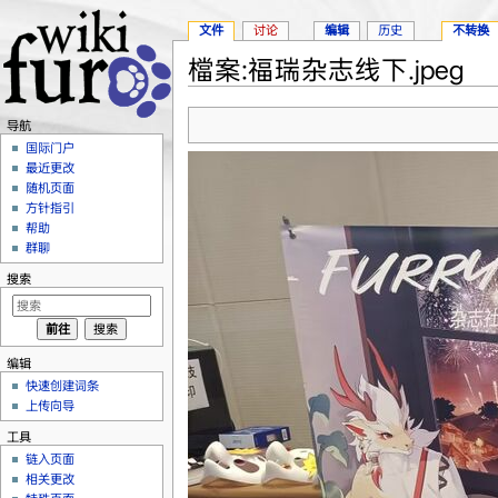
文件
讨论
编辑
历史
不转换
檔案:福瑞杂志线下.jpeg
跳转至：
导航
、
搜索
导航
国际门户
最近更改
随机页面
方针指引
帮助
群聊
搜索
编辑
快速创建词条
上传向导
工具
链入页面
相关更改