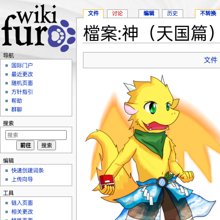
文件
讨论
编辑
历史
不转换
檔案:神（天国篇）.
跳转至：
导航
、
搜索
导航
文件
国际门户
最近更改
随机页面
方针指引
帮助
群聊
搜索
编辑
快速创建词条
上传向导
工具
链入页面
相关更改