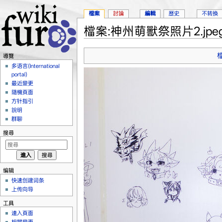
檔案
討論
編輯
歷史
不转换
檔案:神州萌獸祭照片2.jpe
跳到：
導覽
、
搜尋
導覽
多语言(International
portal)
最近變更
隨機頁面
方针指引
說明
群聊
搜尋
编辑
快速创建词条
上传向导
工具
連入頁面