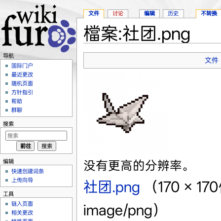
文件
讨论
编辑
历史
不转换
檔案:社团.png
跳转至：
导航
、
搜索
导航
文件
国际门户
最近更改
随机页面
方针指引
帮助
群聊
搜索
编辑
没有更高的分辨率。
快速创建词条
上传向导
社团.png
‎
（170 × 
工具
链入页面
image/png）
相关更改