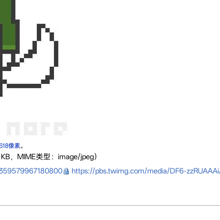
×618像素
。
KB，MIME类型：image/jpeg）
891359579967180800
https://pbs.twimg.com/media/DF6-zzRUAAAiA