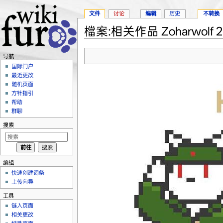
文件
讨论
编辑
历史
不转换
檔案:相关作品 Zoharwolf 2017
跳转至：
导航
、
搜索
导航
国际门户
最近更改
随机页面
方针指引
帮助
群聊
搜索
编辑
快速创建词条
上传向导
工具
链入页面
相关更改