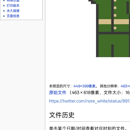
特殊页面
打印版本
永久链接
页面信息
本预览的尺寸：
449×599像素
。
其他分辨率：
463
原始文件
‎
（463 × 618像素，文件大小：16 
https://twitter.com/nore_white/status/
文件历史
单击某个日期/时间查看对应时刻的文件。