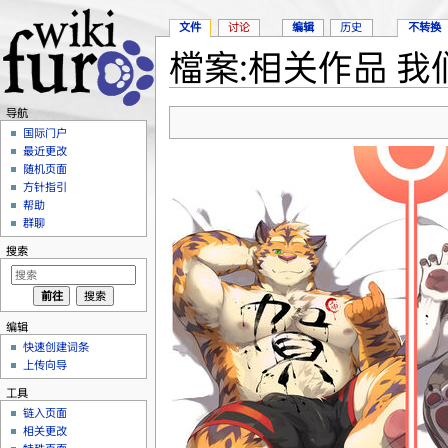
文件
讨论
编辑
历史
不转换
檔案:相关作品 我们这
跳转至：
导航
、
搜索
导航
国际门户
最近更改
随机页面
方针指引
帮助
群聊
搜索
编辑
快速创建词条
上传向导
工具
链入页面
相关更改