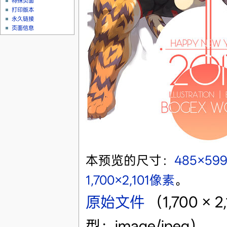
特殊页面
打印版本
永久链接
页面信息
本预览的尺寸：
485×59
1,700×2,101像素
。
原始文件
‎
（1,700 ×
型：image/jpeg）